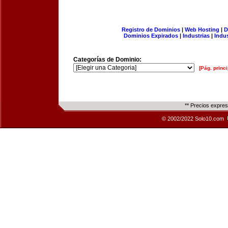
Registro de Dominios
|
Web Hosting
|
D
Dominios Expirados
|
Industrias
|
Indu
Categorías de Dominio:
[Pág. princi
** Precios expre
© 2002/2022 Solo10.com