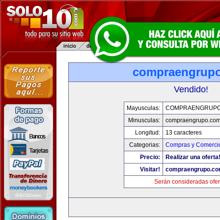
compraengrup
Vendido!
Mayusculas:
COMPRAENGRUPO
Minusculas:
compraengrupo.co
Longitud:
13 caracteres
Categorias:
Compras y Comercio
Precio:
Realizar una oferta
Visitar!
compraengrupo.c
Serán consideradas ofer