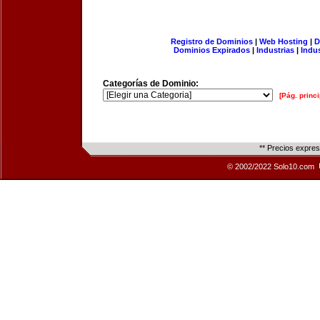
Registro de Dominios
|
Web Hosting
|
D
Dominios Expirados
|
Industrias
|
Indu
Categorías de Dominio:
[Pág. princi
** Precios expre
© 2002/2022 Solo10.com