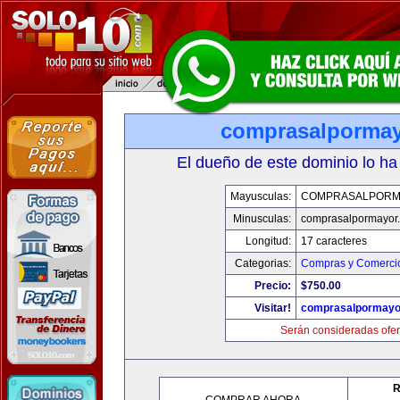
comprasalporma
El dueño de este dominio lo ha
Mayusculas:
COMPRASALPORM
Minusculas:
comprasalpormayor
Longitud:
17 caracteres
Categorias:
Compras y Comercio
Precio:
$750.00
Visitar!
comprasalpormayo
Serán consideradas ofer
R