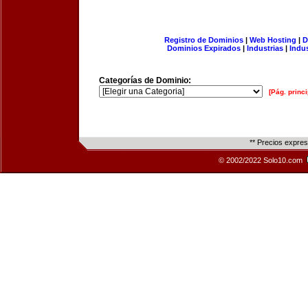
Registro de Dominios
|
Web Hosting
|
D
Dominios Expirados
|
Industrias
|
Indu
Categorías de Dominio:
[Pág. princi
** Precios expre
© 2002/2022 Solo10.com