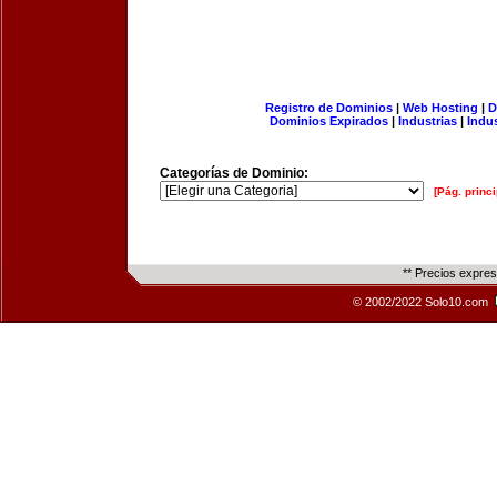
Registro de Dominios
|
Web Hosting
|
D
Dominios Expirados
|
Industrias
|
Indu
Categorías de Dominio:
[Pág. princi
** Precios expre
© 2002/2022 Solo10.com