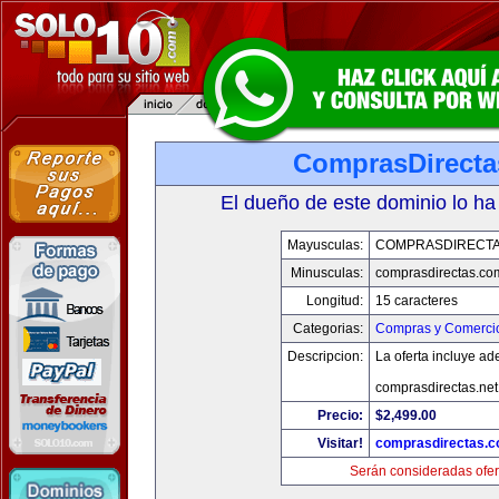
ComprasDirect
El dueño de este dominio lo ha
Mayusculas:
COMPRASDIRECT
Minusculas:
comprasdirectas.co
Longitud:
15 caracteres
Categorias:
Compras y Comercio
Descripcion:
La oferta incluye a
comprasdirectas.ne
Precio:
$2,499.00
Visitar!
comprasdirectas.
Serán consideradas ofer