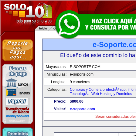
e-Soporte.c
El dueño de este dominio lo ha
Mayusculas:
E-SOPORTE.COM
Minusculas:
e-soporte.com
Longitud:
9 caracteres
Categorias:
Compras y Comercio ElectrÃ³nico
,
Info
TecnologÃ­a
,
Web Hosting y Dominios
Precio:
$800.00
Visitar!
e-soporte.com
Serán consideradas ofer