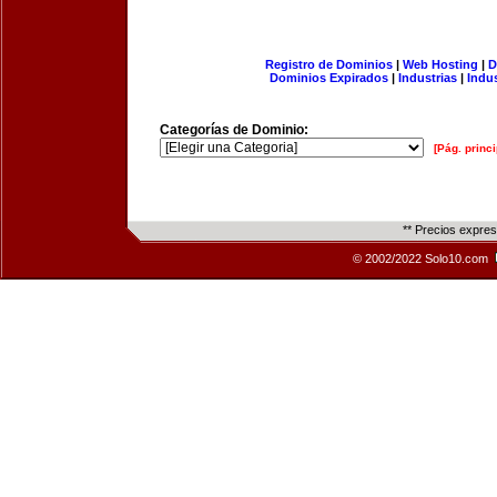
Registro de Dominios
|
Web Hosting
|
D
Dominios Expirados
|
Industrias
|
Indu
Categorías de Dominio:
[Pág. princi
** Precios expre
© 2002/2022 Solo10.com