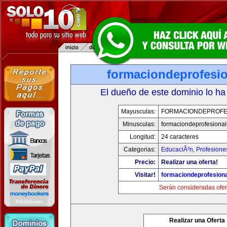
formaciondeprofesi
El dueño de este dominio lo ha
Mayusculas:
FORMACIONDEPROFE
Minusculas:
formaciondeprofesiona
Longitud:
24 caracteres
Categorias:
EducaciÃ³n
,
Profesione
Precio:
Realizar una oferta!
Visitar!
formaciondeprofesion
Serán consideradas ofer
Realizar una Oferta