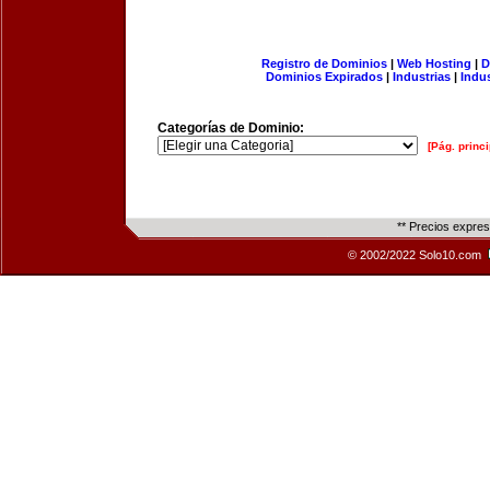
Registro de Dominios
|
Web Hosting
|
D
Dominios Expirados
|
Industrias
|
Indu
Categorías de Dominio:
[Pág. princi
** Precios expre
© 2002/2022 Solo10.com