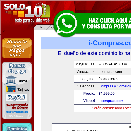
i-Compras.
El dueño de este dominio lo ha
Mayusculas:
I-COMPRAS.COM
Minusculas:
i-compras.com
Longitud:
9 caracteres
Categorias:
Compras y Comercio
Precio:
$4,999.00
Visitar!
i-compras.com
Serán consideradas ofer
R