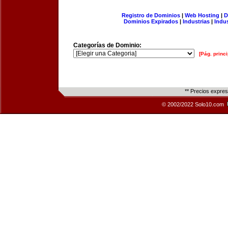
Registro de Dominios
|
Web Hosting
|
D
Dominios Expirados
|
Industrias
|
Indu
Categorías de Dominio:
[Pág. princi
** Precios expre
© 2002/2022 Solo10.com