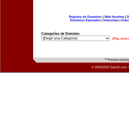
Registro de Dominios
|
Web Hosting
|
D
Dominios Expirados
|
Industrias
|
Indu
Categorías de Dominio:
[Pág. princi
** Precios expre
© 2002/2022 Solo10.com