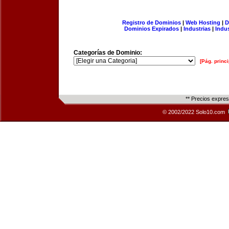
Registro de Dominios
|
Web Hosting
|
D
Dominios Expirados
|
Industrias
|
Indu
Categorías de Dominio:
[Pág. princi
** Precios expre
© 2002/2022 Solo10.com