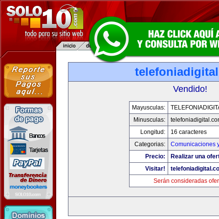
telefoniadigita
Vendido!
Mayusculas:
TELEFONIADIGI
Minusculas:
telefoniadigital.c
Longitud:
16 caracteres
Categorias:
Comunicaciones y
Precio:
Realizar una ofer
Visitar!
telefoniadigital.
Serán consideradas ofer