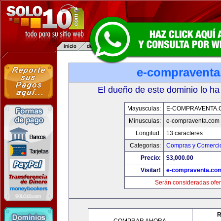
e-compravent
El dueño de este dominio lo ha
Mayusculas:
E-COMPRAVENTA.
Minusculas:
e-compraventa.com
Longitud:
13 caracteres
Categorias:
Compras y Comercio
Precio:
$3,000.00
Visitar!
e-compraventa.co
Serán consideradas ofer
R