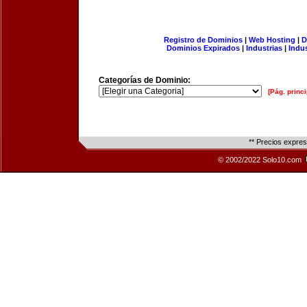
Registro de Dominios
|
Web Hosting
|
D
Dominios Expirados
|
Industrias
|
Indu
Categorías de Dominio:
[Pág. princi
** Precios expre
© 2002/2022 Solo10.com