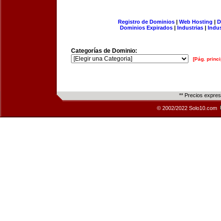
Registro de Dominios
|
Web Hosting
|
D
Dominios Expirados
|
Industrias
|
Indu
Categorías de Dominio:
[Pág. princi
** Precios expre
© 2002/2022 Solo10.com