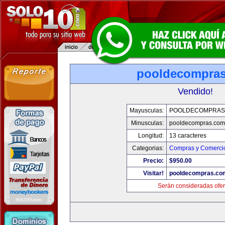
pooldecompra
Vendido!
Mayusculas:
POOLDECOMPRAS
Minusculas:
pooldecompras.com
Longitud:
13 caracteres
Categorias:
Compras y Comercio
Precio:
$950.00
Visitar!
pooldecompras.co
Serán consideradas ofer