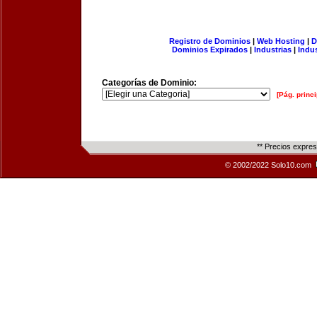
Registro de Dominios
|
Web Hosting
|
D
Dominios Expirados
|
Industrias
|
Indu
Categorías de Dominio:
[Pág. princi
** Precios expre
© 2002/2022 Solo10.com