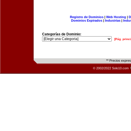
Registro de Dominios
|
Web Hosting
|
D
Dominios Expirados
|
Industrias
|
Indu
Categorías de Dominio:
[Pág. princi
** Precios expre
© 2002/2022 Solo10.com