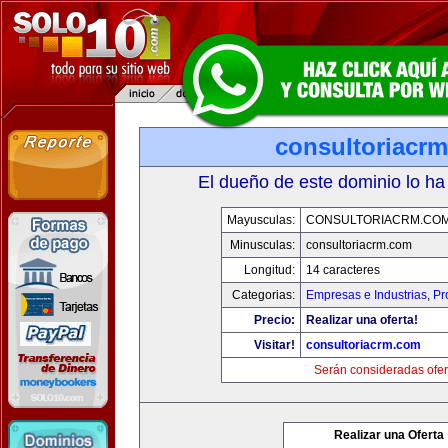
consultoriacr
El dueño de este dominio lo ha
Mayusculas:
CONSULTORIACRM.CO
Minusculas:
consultoriacrm.com
Longitud:
14 caracteres
Categorias:
Empresas e Industrias
,
Pr
Precio:
Realizar una oferta!
Visitar!
consultoriacrm.com
Serán consideradas ofer
Realizar una Oferta