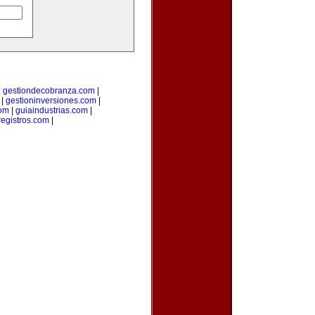
|
gestiondecobranza.com
|
|
gestioninversiones.com
|
om
|
guiaindustrias.com
|
registros.com
|