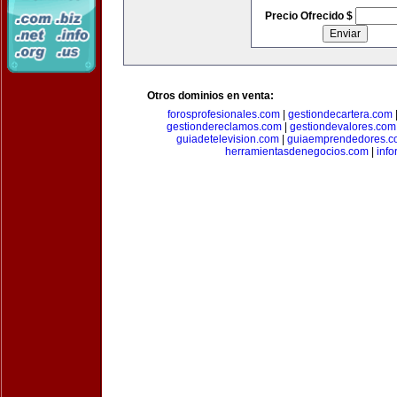
Precio Ofrecido $
Otros dominios en venta:
forosprofesionales.com
|
gestiondecartera.com
gestiondereclamos.com
|
gestiondevalores.com
guiadetelevision.com
|
guiaemprendedores.c
herramientasdenegocios.com
|
info