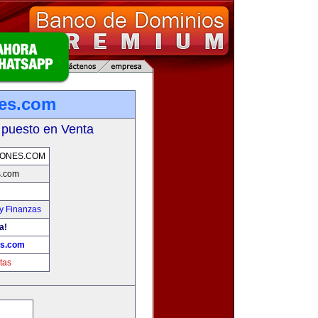
nes.com
 puesto en Venta
IONES.COM
s.com
y Finanzas
a!
es.com
tas